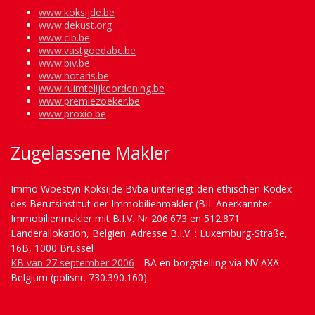
www.koksijde.be
www.dekust.org
www.cib.be
www.vastgoedabc.be
www.biv.be
www.notaris.be
www.ruimtelijkeordening.be
www.premiezoeker.be
www.proxio.be
Zugelassene Makler
Immo Woestyn Koksijde Bvba unterliegt den ethischen Kodex
des Berufsinstitut der Immobilienmakler (BII. Anerkannter
Immobilienmakler mit B.I.V. Nr 206.673 en 512.871
Länderallokation, Belgien. Adresse B.I.V. : Luxemburg-Straße,
16B, 1000 Brüssel
KB van 27 september 2006
- BA en borgstelling via NV AXA
Belgium (polisnr. 730.390.160)