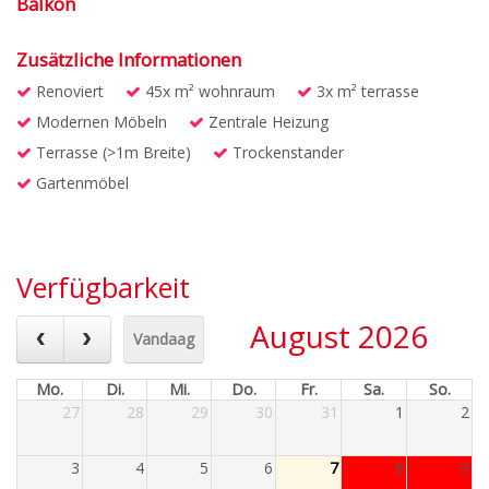
Balkon
Zusätzliche Informationen
Renoviert
45x m² wohnraum
3x m² terrasse
Modernen Möbeln
Zentrale Heizung
Terrasse (>1m Breite)
Trockenstander
Gartenmöbel
Verfügbarkeit
August 2026
Vandaag
Mo.
Di.
Mi.
Do.
Fr.
Sa.
So.
27
28
29
30
31
1
2
3
4
5
6
7
8
9