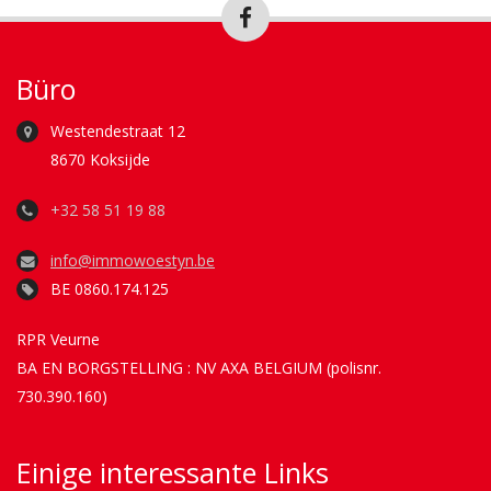
Büro
Westendestraat 12
8670 Koksijde
+32 58 51 19 88
info@immowoestyn.be
BE 0860.174.125
RPR Veurne
BA EN BORGSTELLING : NV AXA BELGIUM (polisnr.
730.390.160)
Einige interessante Links