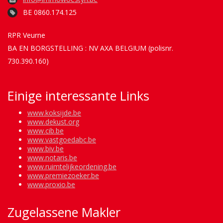
BE 0860.174.125
RPR Veurne
BA EN BORGSTELLING : NV AXA BELGIUM (polisnr.
730.390.160)
Einige interessante Links
www.koksijde.be
www.dekust.org
www.cib.be
www.vastgoedabc.be
www.biv.be
www.notaris.be
www.ruimtelijkeordening.be
www.premiezoeker.be
www.proxio.be
Zugelassene Makler