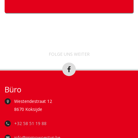
FOLGE UNS WEITER
Büro
Westendestraat 12
8670 Koksijde
+32 58 51 19 88
info@immowoestyn.be