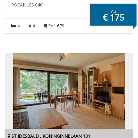
ROCAILLES 0401
Ab
€ 175
4
4
Ref. 679
ST.IDESBALD , KONINGINNELAAN 101