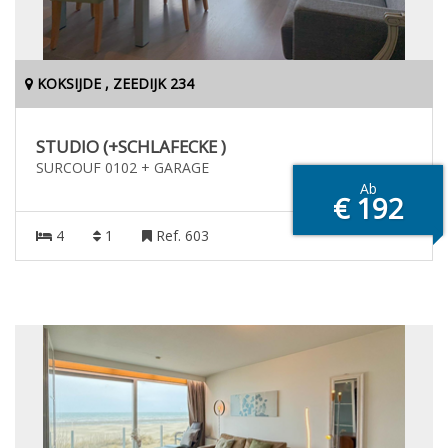
KOKSIJDE , ZEEDIJK 234
STUDIO (+SCHLAFECKE )
SURCOUF 0102 + GARAGE
Ab
€ 192
4
1
Ref. 603