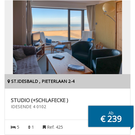
ST.IDESBALD , PIETERLAAN 2-4
STUDIO (+SCHLAFECKE )
IDESENDE 4 0102
Ab
€ 239
5
1
Ref. 425