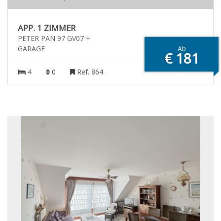
APP. 1 ZIMMER
PETER PAN 97 GV07 +
GARAGE
Ab
€ 181
4
0
Ref. 864