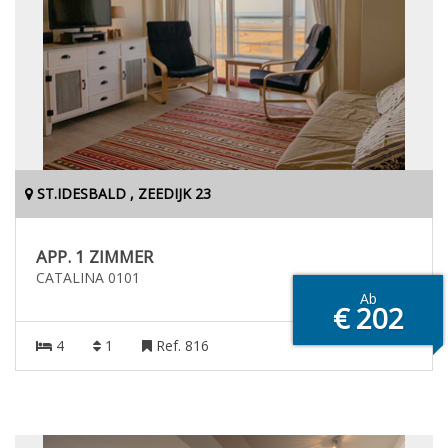
ST.IDESBALD , ZEEDIJK 23
APP. 1 ZIMMER
CATALINA 0101
Ab
€ 202
4
1
Ref. 816