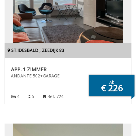
ST.IDESBALD , ZEEDIJK 83
APP. 1 ZIMMER
ANDANTE 502+GARAGE
Ab
€ 226
4
5
Ref. 724