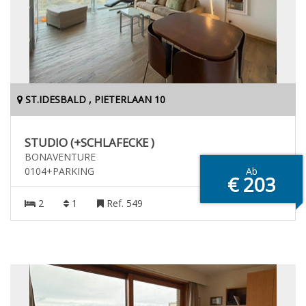
ST.IDESBALD , PIETERLAAN 10
STUDIO (+SCHLAFECKE )
BONAVENTURE
0104+PARKING
Ab
€ 203
2
1
Ref. 549