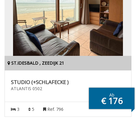
ST.IDESBALD , ZEEDIJK 21
STUDIO (+SCHLAFECKE )
ATLANTIS 0502
Ab
€ 176
3
5
Ref. 796