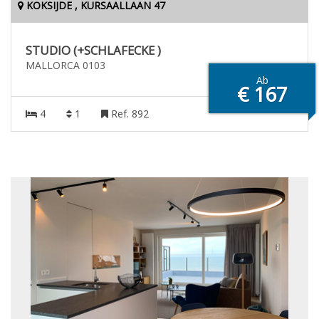
KOKSIJDE , KURSAALLAAN 47
STUDIO (+SCHLAFECKE )
MALLORCA 0103
Ab
€ 167
4
1
Ref. 892