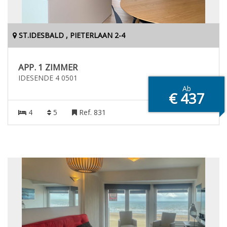
ST.IDESBALD , PIETERLAAN 2-4
APP. 1 ZIMMER
IDESENDE 4 0501
Ab
€ 437
4
5
Ref. 831