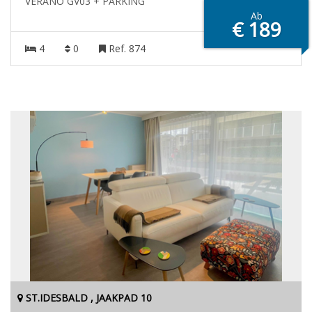
VERANO GV03 + PARKING
Ab
€ 189
4
0
Ref. 874
ST.IDESBALD , JAAKPAD 10