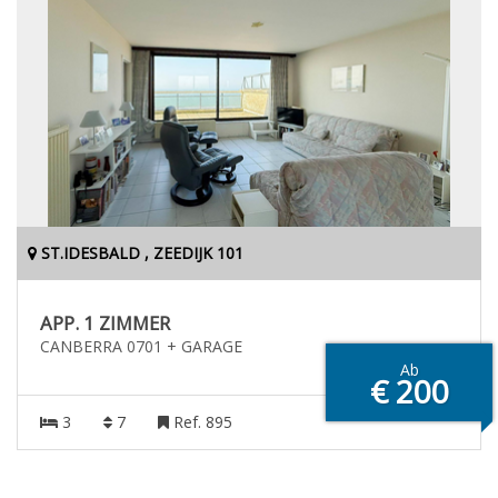
ST.IDESBALD , ZEEDIJK 101
APP. 1 ZIMMER
CANBERRA 0701 + GARAGE
Ab
€ 200
3
7
Ref. 895