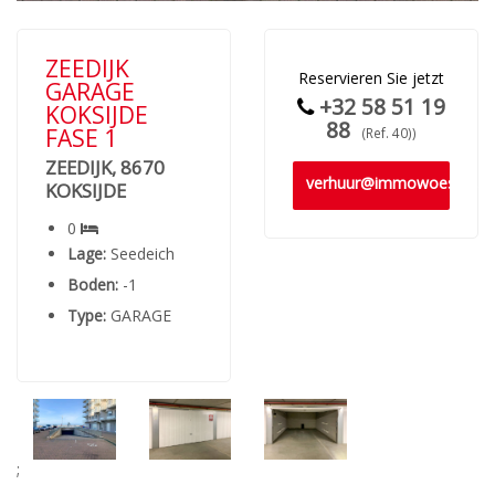
ZEEDIJK
Reservieren Sie jetzt
GARAGE
+32 58 51 19
KOKSIJDE
88
FASE 1
(Ref. 40))
ZEEDIJK, 8670
verhuur@immowoestyn.b
KOKSIJDE
0
Lage:
Seedeich
Boden:
-1
Type:
GARAGE
;