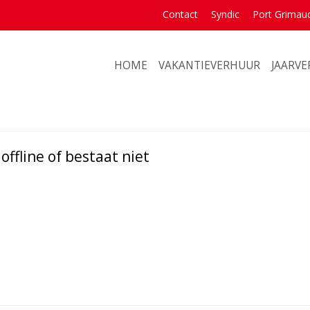
Contact
Syndic
Port Grimau
HOME
VAKANTIEVERHUUR
JAARV
ffline of bestaat niet