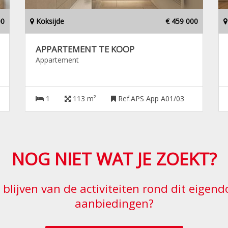
00
Koksijde
€ 459 000
APPARTEMENT TE KOOP
Appartement
1
113 m²
Ref.APS App A01/03
NOG NIET WAT JE ZOEKT?
e blijven van de activiteiten rond dit eige
aanbiedingen?