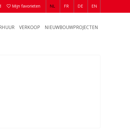
d
Mijn favorieten
NL
FR
DE
EN
ERHUUR
VERKOOP
NIEUWBOUWPROJECTEN