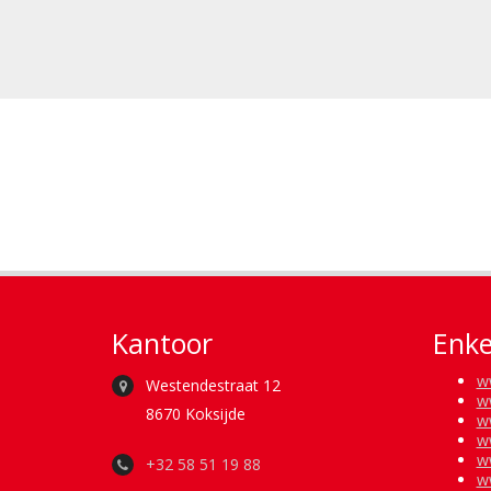
Kantoor
Enke
w
Westendestraat 12
w
8670 Koksijde
w
w
w
+32 58 51 19 88
w