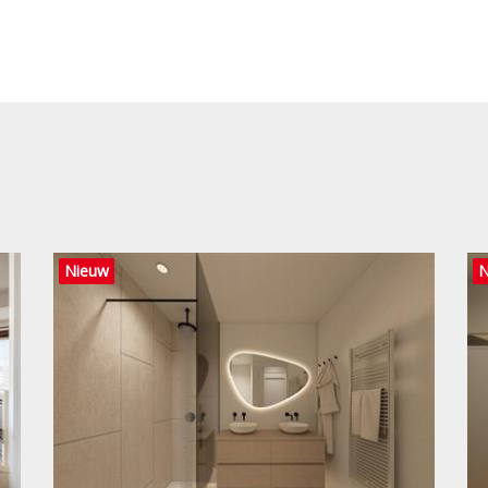
Nieuw
N