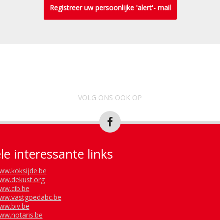
Registreer uw persoonlijke 'alert'- mail
VOLG ONS OOK OP
le interessante links
ww.koksijde.be
ww.dekust.org
ww.cib.be
ww.vastgoedabc.be
ww.biv.be
ww.notaris.be