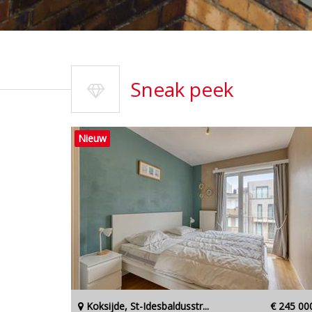
Sneak peek
Nieuw
Koksijde, St-Idesbaldusstr...
€ 245 00