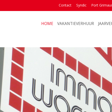
Contact
Syndic
Port Grimau
HOME
VAKANTIEVERHUUR
JAARV