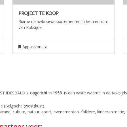
PROJECT TE KOOP
Ruime nieuwbouwappartementen in het centrum
van Koksijde
Appassionata
ST.IDESBALD ),
opgericht in 1958
, is een vaste waarde in de Koksijd
e (Belgische (west)kust).
trand, cultuur, natuur, sport, evenementen, folklore, kinderanimatie
artner voor: