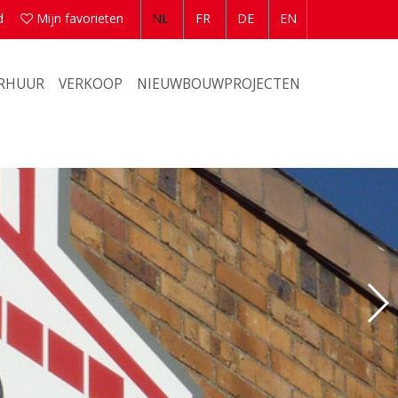
d
Mijn favorieten
NL
FR
DE
EN
ERHUUR
VERKOOP
NIEUWBOUWPROJECTEN