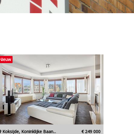
Nieuw
Koksijde, Koninklijke Baan...
€ 249 000