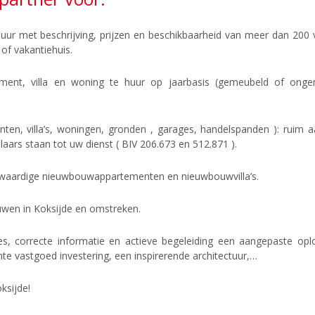
huur met beschrijving, prijzen en beschikbaarheid van meer dan 200 
a of vakantiehuis.
ement, villa en woning te huur op jaarbasis (gemeubeld of onge
en, villa’s, woningen, gronden , garages, handelspanden ): ruim a
ars staan tot uw dienst ( BIV 206.673 en 512.871 ).
waardige nieuwbouwappartementen en nieuwbouwvilla’s.
ouwen in Koksijde en omstreken.
ies, correcte informatie en actieve begeleiding een aangepaste o
e vastgoed investering, een inspirerende architectuur,…
ksijde!