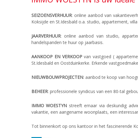
SEIZOENSVERHUUR
: online aanbod van vakantiever
Koksijde en St.Idesbald o.a. studio, appartement, vill
JAARVERHUUR
: online aanbod van studio, appart
handelspanden te huur op jaarbasis.
AANKOOP EN VERKOOP
van vastgoed ( appartement
St.Idesbald en Oostduinkerke. Erkende vastgoedmakela
NIEUWBOUWPROJECTEN
: aanbod te koop van hoog
BEHEER
: professionele syndicus van een 80-tal geb
IMMO WOESTYN
streeft ernaar via deskundig adv
vakantie, een aangename woonplaats, een interessant
Tot binnenkort op ons kantoor in het fascinerende Ko