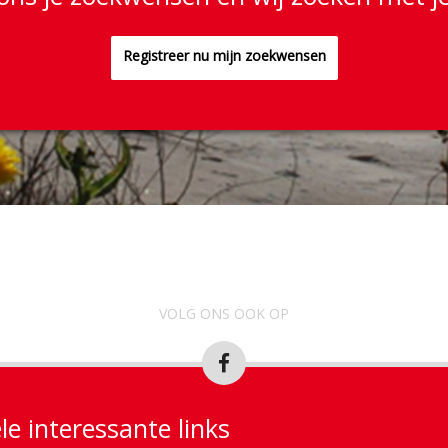
Registreer nu mijn zoekwensen
VOLG ONS OOK OP
le interessante links