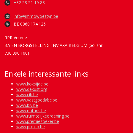
+32 58 51 19 88
info@immowoestyn.be
BE 0860.174.125
RPR Veurne
BA EN BORGSTELLING : NV AXA BELGIUM (polisnr.
730.390.160)
Enkele interessante links
www.koksijde.be
www.dekust.org
www.cib.be
www.vastgoedabc.be
www.biv.be
www.notaris.be
www.ruimtelijkeordening.be
www.premiezoeker.be
www.proxio.be