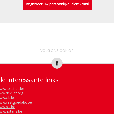
Registreer uw persoonlijke 'alert'- mail
VOLG ONS OOK OP
le interessante links
ww.koksijde.be
ww.dekust.org
ww.cib.be
ww.vastgoedabc.be
ww.biv.be
ww.notaris.be