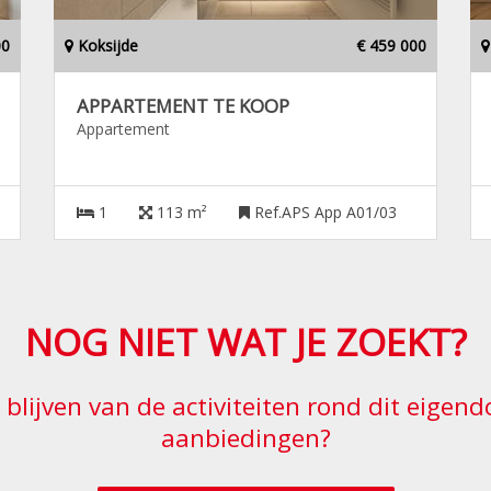
00
Koksijde
€ 459 000
APPARTEMENT TE KOOP
Appartement
1
113 m²
Ref.APS App A01/03
NOG NIET WAT JE ZOEKT?
e blijven van de activiteiten rond dit eige
aanbiedingen?