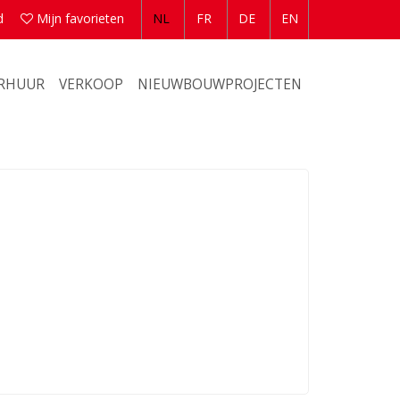
d
Mijn favorieten
NL
FR
DE
EN
ERHUUR
VERKOOP
NIEUWBOUWPROJECTEN