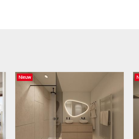
Nieuw
N