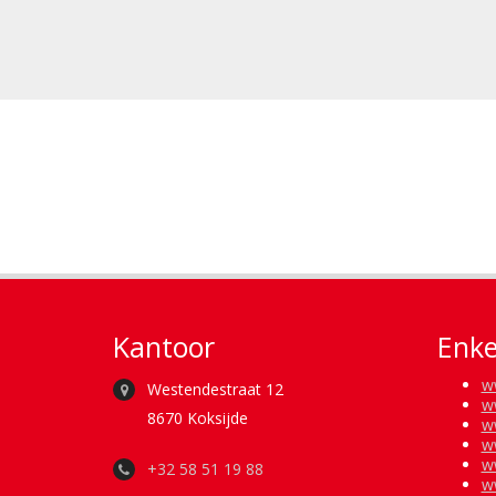
Kantoor
Enke
w
Westendestraat 12
w
8670 Koksijde
w
w
w
+32 58 51 19 88
w