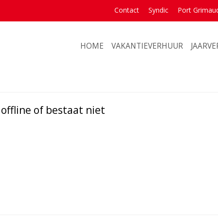
Contact
Syndic
Port Grimau
HOME
VAKANTIEVERHUUR
JAARV
ffline of bestaat niet