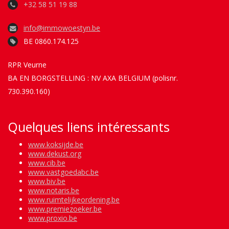
+32 58 51 19 88
info@immowoestyn.be
BE 0860.174.125
RPR Veurne
BA EN BORGSTELLING : NV AXA BELGIUM (polisnr.
730.390.160)
Quelques liens intéressants
www.koksijde.be
www.dekust.org
www.cib.be
www.vastgoedabc.be
www.biv.be
www.notaris.be
www.ruimtelijkeordening.be
www.premiezoeker.be
www.proxio.be