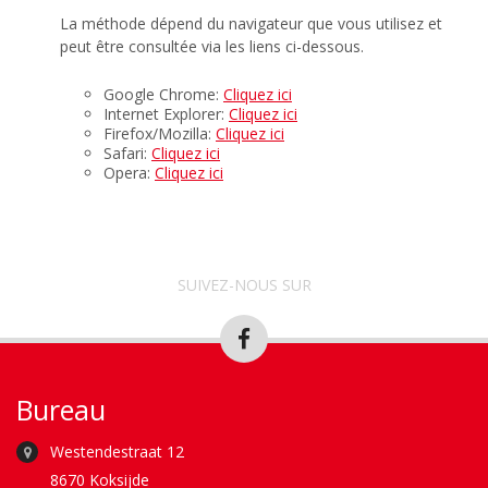
La méthode dépend du navigateur que vous utilisez et
peut être consultée via les liens ci-dessous.
Google Chrome:
Cliquez ici
Internet Explorer:
Cliquez ici
Firefox/Mozilla:
Cliquez ici
Safari:
Cliquez ici
Opera:
Cliquez ici
SUIVEZ-NOUS SUR
Bureau
Westendestraat 12
8670 Koksijde