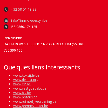
+32 58 51 19 88
info@immowoestyn.be
BE 0860.174.125
RPR Veurne
BA EN BORGSTELLING : NV AXA BELGIUM (polisnr.
730.390.160)
Quelques liens intéressants
www.koksijde.be
www.dekust.org
www.cib.be
www.vastgoedabc.be
www.biv.be
www.notaris.be
www.ruimtelijkeordening.be
www.premiezoeker.be