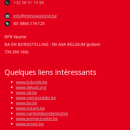
+32 58 51 19 88
info@immowoestyn.be
BE 0860.174.125
RPR Veurne
BA EN BORGSTELLING : NV AXA BELGIUM (polisnr.
730.390.160)
Quelques liens intéressants
www.koksijde.be
www.dekust.org
www.cib.be
www.vastgoedabc.be
www.biv.be
www.notaris.be
www.ruimtelijkeordening.be
www.premiezoeker.be
www.proxio.be