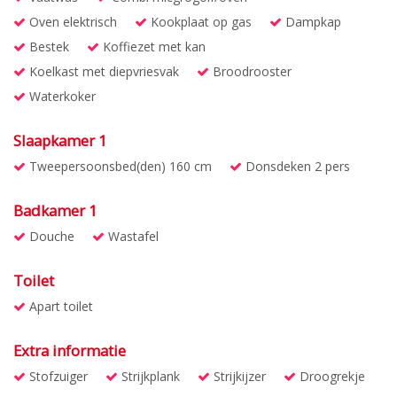
Oven elektrisch
Kookplaat op gas
Dampkap
Bestek
Koffiezet met kan
Koelkast met diepvriesvak
Broodrooster
Waterkoker
Slaapkamer 1
Tweepersoonsbed(den) 160 cm
Donsdeken 2 pers
Badkamer 1
Douche
Wastafel
Toilet
Apart toilet
Extra informatie
Stofzuiger
Strijkplank
Strijkijzer
Droogrekje