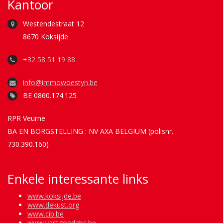
Kantoor
Westendestraat 12
8670 Koksijde
+32 58 51 19 88
info@immowoestyn.be
BE 0860.174.125
RPR Veurne
BA EN BORGSTELLING : NV AXA BELGIUM (polisnr.
730.390.160)
Enkele interessante links
www.koksijde.be
www.dekust.org
www.cib.be
www.vastgoedabc.be