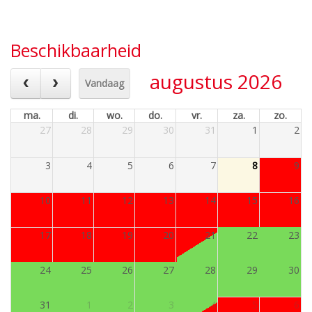
Beschikbaarheid
augustus 2026
Vandaag
ma.
di.
wo.
do.
vr.
za.
zo.
27
28
29
30
31
1
2
3
4
5
6
7
8
9
10
11
12
13
14
15
16
17
18
19
20
21
22
23
24
25
26
27
28
29
30
31
1
2
3
4
5
6