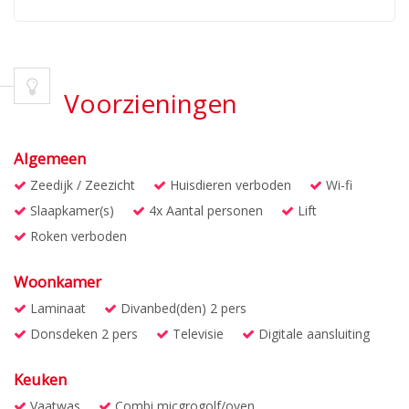
Voorzieningen
Algemeen
Zeedijk / Zeezicht
Huisdieren verboden
Wi-fi
Slaapkamer(s)
4x Aantal personen
Lift
Roken verboden
Woonkamer
Laminaat
Divanbed(den) 2 pers
Donsdeken 2 pers
Televisie
Digitale aansluiting
Keuken
Vaatwas
Combi micgrogolf/oven