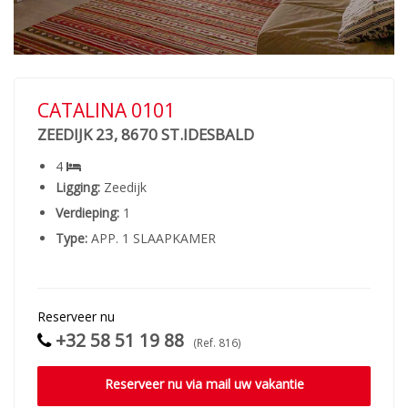
CATALINA 0101
ZEEDIJK 23, 8670 ST.IDESBALD
4
Ligging:
Zeedijk
Verdieping:
1
Type:
APP. 1 SLAAPKAMER
Reserveer nu
+32 58 51 19 88
(Ref. 816)
Reserveer nu via mail uw vakantie