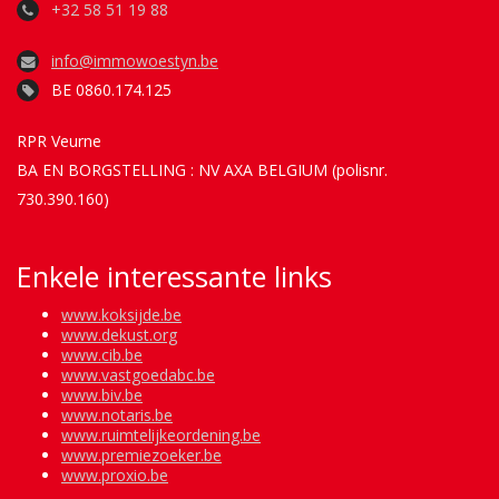
+32 58 51 19 88
info@immowoestyn.be
BE 0860.174.125
RPR Veurne
BA EN BORGSTELLING : NV AXA BELGIUM (polisnr.
730.390.160)
Enkele interessante links
www.koksijde.be
www.dekust.org
www.cib.be
www.vastgoedabc.be
www.biv.be
www.notaris.be
www.ruimtelijkeordening.be
www.premiezoeker.be
www.proxio.be