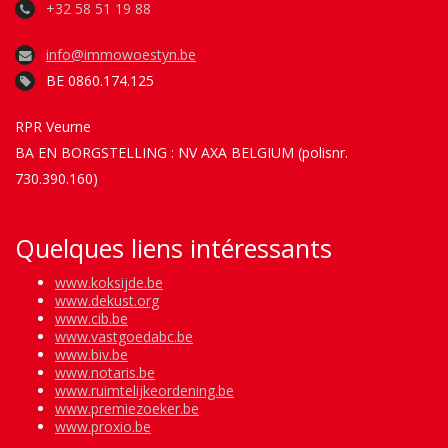
+32 58 51 19 88
info@immowoestyn.be
BE 0860.174.125
RPR Veurne
BA EN BORGSTELLING : NV AXA BELGIUM (polisnr.
730.390.160)
Quelques liens intéressants
www.koksijde.be
www.dekust.org
www.cib.be
www.vastgoedabc.be
www.biv.be
www.notaris.be
www.ruimtelijkeordening.be
www.premiezoeker.be
www.proxio.be