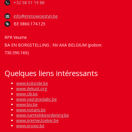
+32 58 51 19 88
info@immowoestyn.be
BE 0860.174.125
RPR Veurne
BA EN BORGSTELLING : NV AXA BELGIUM (polisnr.
730.390.160)
Quelques liens intéressants
www.koksijde.be
www.dekust.org
www.cib.be
www.vastgoedabc.be
www.biv.be
www.notaris.be
www.ruimtelijkeordening.be
www.premiezoeker.be
www.proxio.be